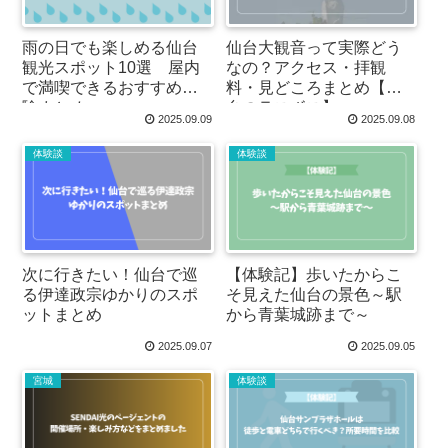
雨の日でも楽しめる仙台
仙台大観音って実際どう
観光スポット10選 屋内
なの？アクセス・拝観
で満喫できるおすすめ体
料・見どころまとめ【仙
験まとめ
台のラスボス】
2025.09.09
2025.09.08
体験談
体験談
次に行きたい！仙台で巡
【体験記】歩いたからこ
る伊達政宗ゆかりのスポ
そ見えた仙台の景色～駅
ットまとめ
から青葉城跡まで～
2025.09.07
2025.09.05
宮城
体験談