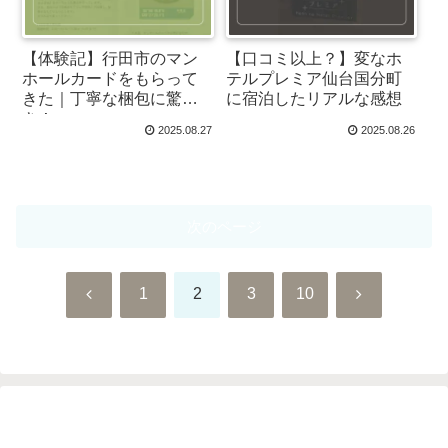
【体験記】行田市のマン
【口コミ以上？】変なホ
ホールカードをもらって
テルプレミア仙台国分町
きた｜丁寧な梱包に驚
に宿泊したリアルな感想
き！
2025.08.27
2025.08.26
次のページ
前
次
1
2
3
10
へ
へ