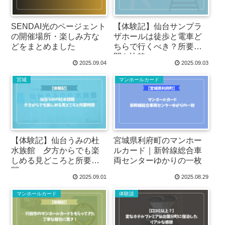
SENDAI光のページェント
【体験記】仙台サンプラ
の開催場所・楽しみ方な
ザホールは徒歩と電車ど
どをまとめました
ちらで行くべき？所要時
間を比較
2025.09.04
2025.09.03
宮城
マンホールカード
【体験記】仙台うみの杜
宮城県利府町のマンホー
水族館 夕方からでも楽
ルカード｜新幹線総合車
しめる見どころと所要時
両センターゆかりの一枚
間
2025.09.01
2025.08.29
マンホールカード
体験談