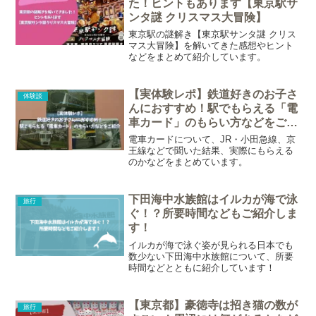
た！ヒントもあります【東京駅サ
ンタ謎 クリスマス大冒険】
東京駅の謎解き【東京駅サンタ謎 クリス
マス大冒険】を解いてきた感想やヒント
などをまとめて紹介しています。
【実体験レポ】鉄道好きのお子さ
体験談
んにおすすめ！駅でもらえる「電
車カード」のもらい方などをご紹
介
電車カードについて、JR・小田急線、京
王線などで聞いた結果、実際にもらえる
のかなどをまとめています。
下田海中水族館はイルカが海で泳
旅行
ぐ！？所要時間などもご紹介しま
す！
イルカが海で泳ぐ姿が見られる日本でも
数少ない下田海中水族館について、所要
時間などとともに紹介しています！
【東京都】豪徳寺は招き猫の数が
旅行