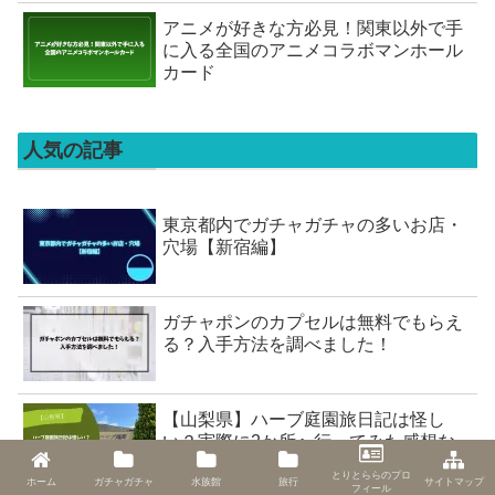
アニメが好きな方必見！関東以外で手
に入る全国のアニメコラボマンホール
カード
人気の記事
東京都内でガチャガチャの多いお店・
穴場【新宿編】
ガチャポンのカプセルは無料でもらえ
る？入手方法を調べました！
【山梨県】ハーブ庭園旅日記は怪し
い？実際に2か所へ行ってみた感想な
どをご紹介します
とりとららのプロ
ホーム
ガチャガチャ
水族館
旅行
サイトマップ
フィール