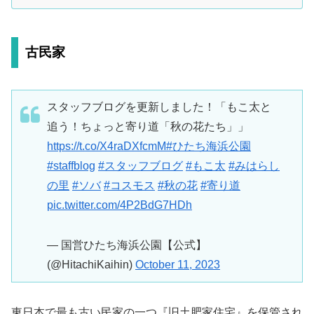
古民家
スタッフブログを更新しました！「もこ太と
追う！ちょっと寄り道「秋の花たち」」
https://t.co/X4raDXfcmM
#ひたち海浜公園
#staffblog
#スタッフブログ
#もこ太
#みはらし
の里
#ソバ
#コスモス
#秋の花
#寄り道
pic.twitter.com/4P2BdG7HDh
— 国営ひたち海浜公園【公式】
(@HitachiKaihin)
October 11, 2023
東日本で最も古い民家の一つ『旧土肥家住宅』を保管され