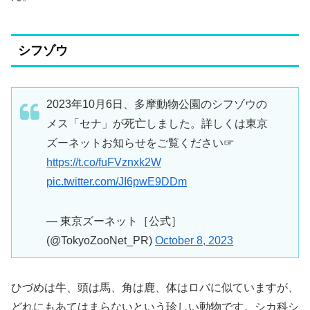
シフゾウ
2023年10月6日、多摩動物公園のシフゾウの
メス「セナ」が死亡しました。詳しくは東京
ズーネットお知らせをご覧ください☞
https://t.co/fuFVznxk2W
pic.twitter.com/JI6pwE9DDm
— 東京ズーネット［公式］
(@TokyoZooNet_PR)
October 8, 2023
ひづめは牛、頭は馬、角は鹿、体はロバに似ていますが、
どれにもあてはまらないという珍しい動物です。シカ科シ