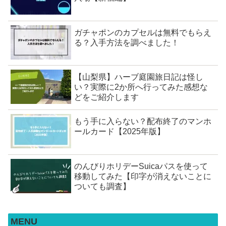
ガチャポンのカプセルは無料でもらえ
る？入手方法を調べました！
【山梨県】ハーブ庭園旅日記は怪し
い？実際に2か所へ行ってみた感想な
どをご紹介します
もう手に入らない？配布終了のマンホ
ールカード【2025年版】
のんびりホリデーSuicaパスを使って
移動してみた【印字が消えないことに
ついても調査】
MENU