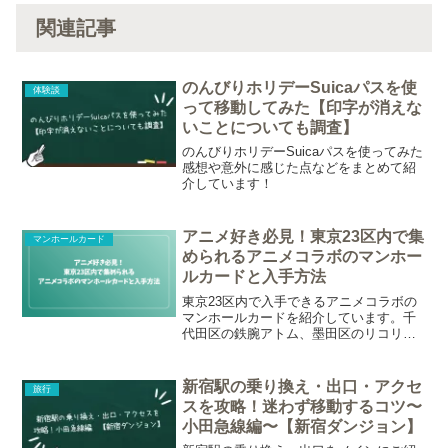
関連記事
のんびりホリデーSuicaパスを使
体験談
って移動してみた【印字が消えな
いことについても調査】
のんびりホリデーSuicaパスを使ってみた
感想や意外に感じた点などをまとめて紹
介しています！
アニメ好き必見！東京23区内で集
マンホールカード
められるアニメコラボのマンホー
ルカードと入手方法
東京23区内で入手できるアニメコラボの
マンホールカードを紹介しています。千
代田区の鉄腕アトム、墨田区のリコリ
ス・リコイル、港区のセーラームーンな
どの配布場所等をまとめました。
新宿駅の乗り換え・出口・アクセ
旅行
スを攻略！迷わず移動するコツ〜
小田急線編〜【新宿ダンジョン】