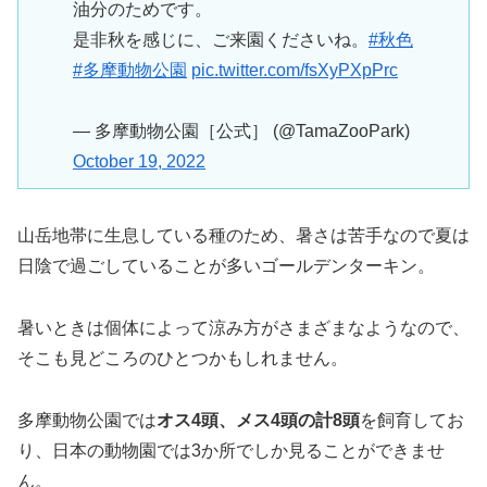
油分のためです。
是非秋を感じに、ご来園くださいね。
#秋色
#多摩動物公園
pic.twitter.com/fsXyPXpPrc
— 多摩動物公園［公式］ (@TamaZooPark)
October 19, 2022
山岳地帯に生息している種のため、暑さは苦手なので夏は
日陰で過ごしていることが多いゴールデンターキン。
暑いときは個体によって涼み方がさまざまなようなので、
そこも見どころのひとつかもしれません。
多摩動物公園では
オス4頭、メス4頭の計8頭
を飼育してお
り、日本の動物園では3か所でしか見ることができませ
ん。