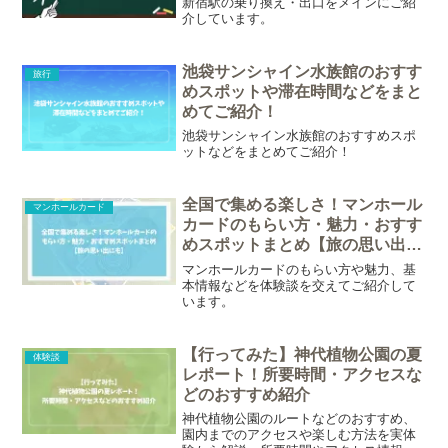
新宿駅の乗り換え・出口をメインにご紹
介しています。
池袋サンシャイン水族館のおすす
旅行
めスポットや滞在時間などをまと
めてご紹介！
池袋サンシャイン水族館のおすすめスポ
ットなどをまとめてご紹介！
全国で集める楽しさ！マンホール
マンホールカード
カードのもらい方・魅力・おすす
めスポットまとめ【旅の思い出に
も】
マンホールカードのもらい方や魅力、基
本情報などを体験談を交えてご紹介して
います。
【行ってみた】神代植物公園の夏
体験談
レポート！所要時間・アクセスな
どのおすすめ紹介
神代植物公園のルートなどのおすすめ、
園内までのアクセスや楽しむ方法を実体