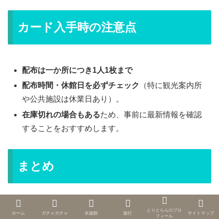
カード入手時の注意点
配布は一か所につき1人1枚まで
配布時間・休館日を必ずチェック
（特に観光案内所
や公共施設は休業日あり）。
在庫切れの場合もある
ため、事前に最新情報を確認
することをおすすめします。
まとめ
東京23区内で配布されているアニメコラボマンホールカ
とりとららのプロ
ホーム
ガチャガチャ
水族館
旅行
サイトマップ
フィール