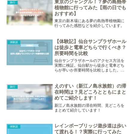
東京のジャングル！？夢の島熱帯
旅行
植物館に行ってみた【雨の日でも
おすすめ】
東京の新木場にある夢の島熱帯植物園に
行ってみた感想などを紹介しています。
【体験記】仙台サンプラザホール
体験談
は徒歩と電車どちらで行くべき？
所要時間を比較
仙台サンプラザホールのアクセス方法を
実際に検証。仙台駅から徒歩と電車どち
らが早いか所要時間を比較しました。ラ
イブ初心者や遠征組にもわかりやすく、
メリット・デメリットを合わせて紹介し
ています。
えのすい（新江ノ島水族館）の滞
旅行
在時間は？見どころとともにまと
めてご紹介します！
新江ノ島水族館の滞在時間、見どころを
まとめて紹介しています！
レインボーブリッジ遊歩道は歩い
体験談
て渡れる！？実際に行ってみた