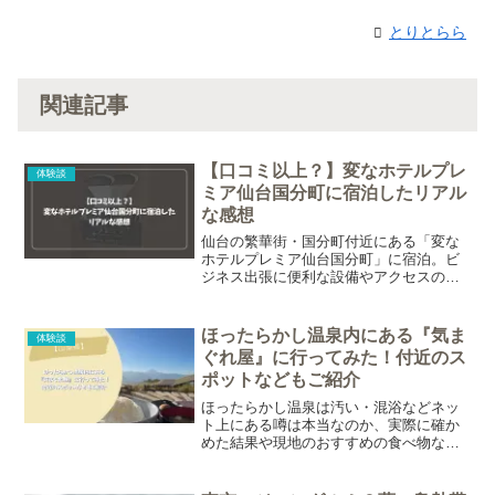
とりとらら
関連記事
【口コミ以上？】変なホテルプレ
体験談
ミア仙台国分町に宿泊したリアル
な感想
仙台の繁華街・国分町付近にある「変な
ホテルプレミア仙台国分町」に宿泊。ビ
ジネス出張に便利な設備やアクセスの良
さを体験レビュー。ロボット受付や周辺
の食事スポット、お子様連れでも楽しめ
るポイントも紹介します。
ほったらかし温泉内にある『気ま
体験談
ぐれ屋』に行ってみた！付近のス
ポットなどもご紹介
ほったらかし温泉は汚い・混浴などネッ
ト上にある噂は本当なのか、実際に確か
めた結果や現地のおすすめの食べ物など
を紹介しています。