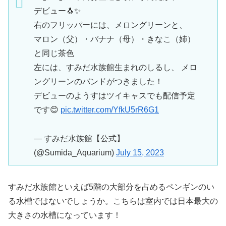
デビュー🐧✨
右のフリッパーには、メロングリーンと、
マロン（父）・バナナ（母）・きなこ（姉）
と同じ茶色
左には、すみだ水族館生まれのしるし、 メロ
ングリーンのバンドがつきました！
デビューのようすはツイキャスでも配信予定
です😊
pic.twitter.com/YfkU5rR6G1
— すみだ水族館【公式】
(@Sumida_Aquarium)
July 15, 2023
すみだ水族館といえば5階の大部分を占めるペンギンのい
る水槽ではないでしょうか。こちらは室内では日本最大の
大きさの水槽になっています！