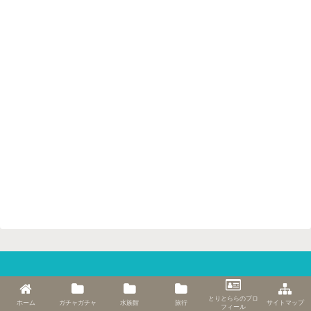
とりとららのプロフィール
サイトマップ
とりとららのプロ
ホーム
ガチャガチャ
水族館
旅行
サイトマップ
お問い合わせ
プライバシーポリシー
フィール