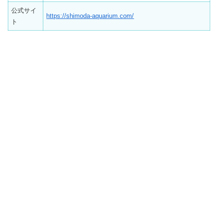
公式サイ
https://shimoda-aquarium.com/
ト