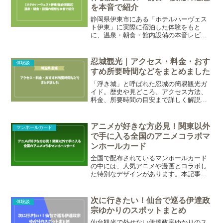
を本音で紹介
静岡県伊東市にある「ホテルハーヴェス
ト伊東」に実際に宿泊した体験をもと
に、温泉・朝食・館内設備の本音レビュ
ーをお届け。落ち着いた大人旅や週末の
リフレッシュにぴったりのホテルです。
温泉や朝食の内容など、初めて泊まる方
忍城観光｜アクセス・料金・おす
体験談
が気になるポイントをご紹介していま
すめ所要時間などをまとめました
す。
「浮き城」と呼ばれた忍城の簡易観光ガ
イド。歴史や見どころ、アクセス方法、
料金、所要時間の目安まで詳しく解説。
映画『のぼうの城』の舞台も楽しめま
す。
アニメが好きな方必見！関東以外
マンホールカード
で手に入る全国のアニメコラボマ
ンホールカード
全国で配布されているマンホールカード
の中には、人気アニメや漫画とコラボし
た特別なデザインがあります。本記事で
は、関東以外で実際に手に入るアニメデ
ザインマンホールカード10選紹介！観光
と一緒に楽しめるアニメマンホールカー
次に行きたい！仙台で巡る伊達政
体験談
ド収集で、旅の思い出がさらに特別なも
宗ゆかりのスポットまとめ
のになりますよ。
仙台観光で外せない伊達政宗ゆかりのス