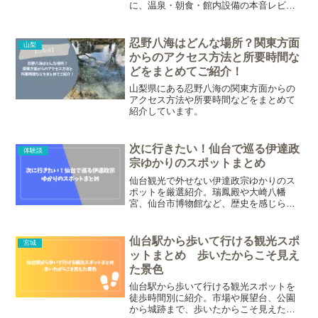
に、温泉・朝食・館内設備の本音レビュ
ーをお届け。落ち着いた大人旅や週末の
リフレッシュにぴったりのホテルです。
温泉や朝食の内容など、初めて泊まる方
忍野八海はどんな場所？関東方面
山梨
が気になるポイントをご紹介していま
からのアクセス方法と所要時間な
す。
どをまとめてご紹介！
山梨県にある忍野八海の関東方面からの
アクセス方法や所要時間などをまとめて
紹介しています。
次に行きたい！仙台で巡る伊達政
体験談
宗ゆかりのスポットまとめ
仙台観光で外せない伊達政宗ゆかりのス
ポットを厳選紹介。瑞鳳殿や大崎八幡
宮、仙台市博物館など、歴史を感じられ
る名所をまとめています。
仙台駅から歩いて行ける観光スポ
宮城
ットまとめ 歩いたからこそ見え
た景色
仙台駅から歩いて行ける観光スポットを
徒歩時間別に紹介。市場や展望台、公園
から城跡まで、歩いたからこそ見えた景