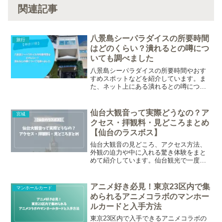
関連記事
八景島シーパラダイスの所要時間
旅行
はどのくらい？潰れるとの噂につ
いても調べました
八景島シーパラダイスの所要時間やおす
すめスポットなどを紹介しています。ま
た、ネット上にある潰れるとの噂につい
ても調べました。
仙台大観音って実際どうなの？ア
宮城
クセス・拝観料・見どころまとめ
【仙台のラスボス】
仙台大観音の見どころ、アクセス方法、
外観の迫力や中に入れる驚き体験をまと
めて紹介しています。仙台観光で一度は
訪れてみたい巨大観音像です。
アニメ好き必見！東京23区内で集
マンホールカード
められるアニメコラボのマンホー
ルカードと入手方法
東京23区内で入手できるアニメコラボの