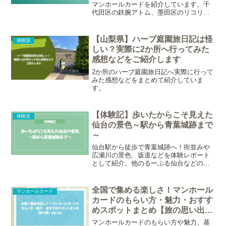
マンホールカードを紹介しています。千
代田区の鉄腕アトム、墨田区のリコリ
ス・リコイル、港区のセーラームーンな
どの配布場所等をまとめました。
【山梨県】ハーブ庭園旅日記は怪
体験談
しい？実際に2か所へ行ってみた
感想などをご紹介します
2か所のハーブ庭園旅日記へ実際に行って
みた感想などをまとめて紹介していま
す。
【体験記】歩いたからこそ見えた
体験談
仙台の景色～駅から青葉城跡まで
～
仙台駅から徒歩で青葉城跡へ！街並みや
広瀬川の景色、坂道などを体験レポート
として紹介。他のるーぷる仙台などのア
クセス方法も載せておりますが、基本的
に徒歩中心の体験談になっています。
全国で集める楽しさ！マンホール
マンホールカード
カードのもらい方・魅力・おすす
めスポットまとめ【旅の思い出に
も】
マンホールカードのもらい方や魅力、基