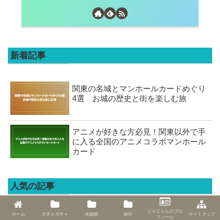
新着記事
関東の名城とマンホールカードめぐり
4選 お城の歴史と街を楽しむ旅
アニメが好きな方必見！関東以外で手
に入る全国のアニメコラボマンホール
カード
人気の記事
とりとららのプロ
ホーム
ガチャガチャ
水族館
旅行
サイトマップ
フィール
東京都内でガチャガチャの多いお店・