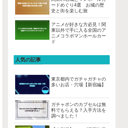
ードめぐり4選 お城の歴
史と街を楽しむ旅
アニメが好きな方必見！関
東以外で手に入る全国のア
ニメコラボマンホールカー
ド
人気の記事
東京都内でガチャガチャの
多いお店・穴場【新宿編】
ガチャポンのカプセルは無
料でもらえる？入手方法を
調べました！