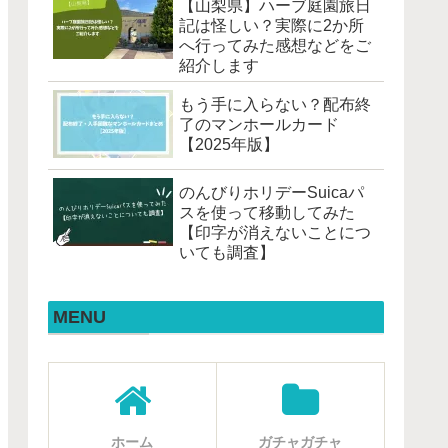
【山梨県】ハーブ庭園旅日
記は怪しい？実際に2か所
へ行ってみた感想などをご
紹介します
もう手に入らない？配布終
了のマンホールカード
【2025年版】
のんびりホリデーSuicaパ
スを使って移動してみた
【印字が消えないことにつ
いても調査】
MENU
ホーム
ガチャガチャ